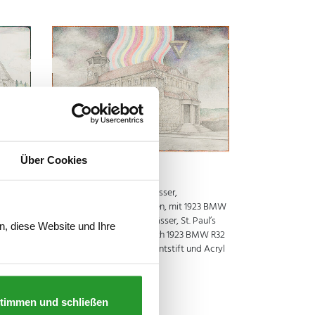
Über Cookies
 Kreis
Torsten Slama, Martin Elsässer,
orrad /
Pauluskirche Schwenningen, mit 1923 BMW
h 1906
R32 Motorrad / Martin Elsässer, St. Paul’s
n, diese Website und Ihre
afit,
Church Schwenningen, with 1923 BMW R32
 42 cm
Motorbike, 2015, Grafit, Buntstift und Acryl
auf Velin, 29,7 x 42 cm
timmen und schließen