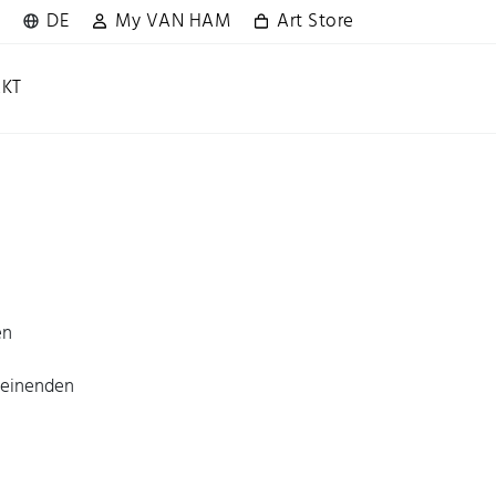
DE
My VAN HAM
Art Store
KT
en
heinenden