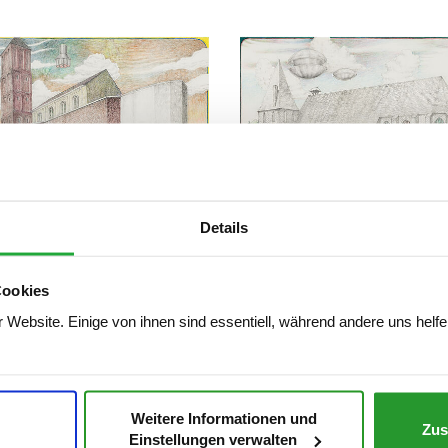
Details
 Slama, Karl Band, Köln St. Johann
Torsten Slama, Heidekloster Ebstorf,
Cookies
, mit 1901 Oldsmobile Runabout /
Uelzen, mit 1906 Curtiss V8 Rennmot
nd, Cologne St. John the Baptist,
Cloister Ebstorf, District Uelzen, wit
 Website. Einige von ihnen sind essentiell, während andere uns helfe
01 Oldsmobile Runabout, 2015,
Curtiss V8 Racing Motorbike, 2015, Gr
Buntstift und Acryl auf Velin, 29,7 x
Buntstift und Acryl auf Velin, 29,7 x
Weitere Informationen und
Zus
Einstellungen verwalten