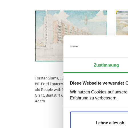
Zustimmung
Torsten Slama, Jüdisches Altersheim mit
Torsten
Diese Webseite verwendet 
1911 Ford Tourenwagen / Jewish Home for
Baptist
old People with 1911 Ford Touring car, 2015,
Karl Ba
Wir nutzen Cookies auf unserer
Grafit, Buntstift und Acryl auf Velin, 29,7 x
with 19
Erfahrung zu verbessern.
42 cm
Grafit, 
42 cm
Lehne alles ab