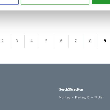
2
3
4
5
6
7
8
9
Geschäftszeiten
Montag – Freitag, 10 – 17 Uhr