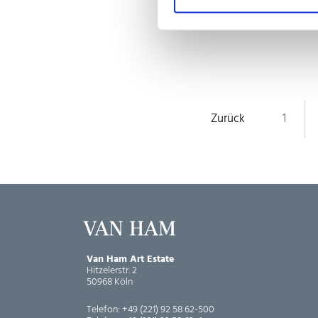
Zurück
1
Van Ham Art Estate
Hitzelerstr. 2
50968 Köln
Telefon:
+49 (221) 92 58 62-500