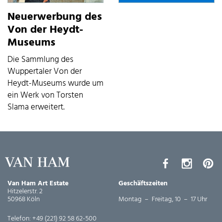
Neuerwerbung des
Von der Heydt-
Museums
Die Sammlung des
Wuppertaler Von der
Heydt-Museums wurde um
ein Werk von Torsten
Slama erweitert.
Van Ham Art Estate
Geschäftszeiten
Hitzelerstr. 2
50968 Köln
Montag – Freitag, 10 – 17 Uhr
Telefon:
+49 (221) 92 58 62-500