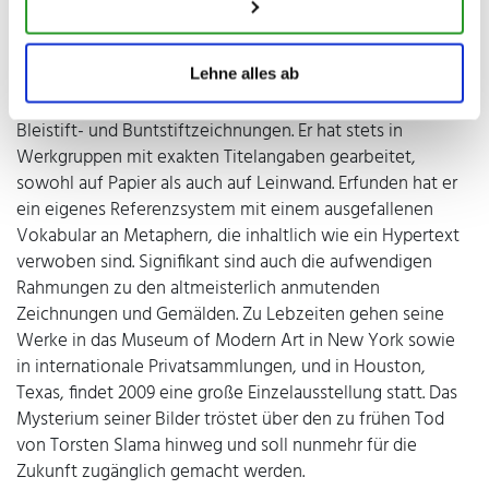
Homepage versammelt in einem ABC die
Schlüsselbegriffe zum Verständnis seines Werkes. Nach
den Stationen in Berlin und Brüssel wohnt und arbeitet
Lehne alles ab
Torsten Slama wieder in Köln.
Der Nachlass von Torsten Slama besteht aus Gemälden,
Bleistift- und Buntstiftzeichnungen. Er hat stets in
Werkgruppen mit exakten Titelangaben gearbeitet,
sowohl auf Papier als auch auf Leinwand. Erfunden hat er
ein eigenes Referenzsystem mit einem ausgefallenen
Vokabular an Metaphern, die inhaltlich wie ein Hypertext
verwoben sind. Signifikant sind auch die aufwendigen
Rahmungen zu den altmeisterlich anmutenden
Zeichnungen und Gemälden. Zu Lebzeiten gehen seine
Werke in das Museum of Modern Art in New York sowie
in internationale Privatsammlungen, und in Houston,
Texas, findet 2009 eine große Einzelausstellung statt. Das
Mysterium seiner Bilder tröstet über den zu frühen Tod
von Torsten Slama hinweg und soll nunmehr für die
Zukunft zugänglich gemacht werden.